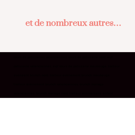
et de nombreux autres…
cours de patisseries valenciennes, cours de patisserie nord, evjf
patisserie valenciennes, evjf cours de patisserie maubeuge, traiteur
évèneent brunch nord, traiteur évènement brunch maubeuge,
traiteur évènement brunch valenciennes, brunch mariage
valenciennes, brunch mariage nord, traiteur anniversaire enfant