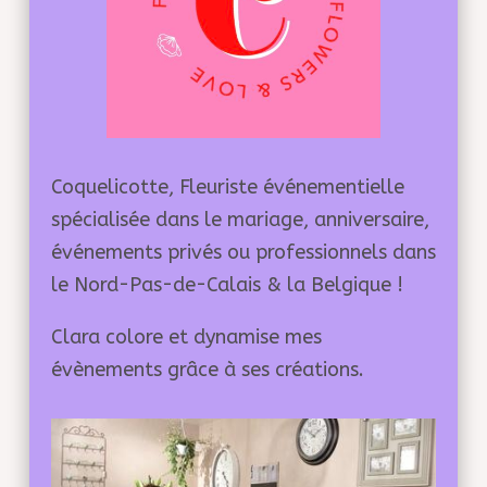
Coquelicotte, Fleuriste événementielle
spécialisée dans le mariage, anniversaire,
événements privés ou professionnels dans
le Nord-Pas-de-Calais & la Belgique !
Clara colore et dynamise mes
évènements grâce à ses créations.