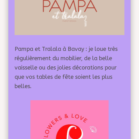
Pampa et Tralala à Bavay : je loue très
régulièrement du mobilier, de la belle
vaisselle ou des jolies décorations pour
que vos tables de fête soient les plus
belles.